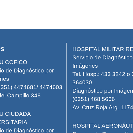
es
HOSPITAL MILITAR R
Servicio de Diagnóstico
U COFICO
Imágenes
io de Diagnóstico por
Tel. Hosp.: 433 3242 o
nes
364030
(0351) 4474681/ 4474603
Diagnóstico por Imágen
el Campillo 346
(0351) 468 5666
Av. Cruz Roja Arg. 117
U CIUDADA
ERSITARIA
HOSPITAL AERONÁUT
io de Diagnóstico por