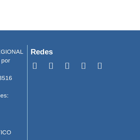
Redes
EGIONAL
 por
 3516
es:
4
ICO