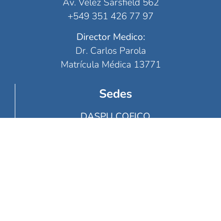
Av. Velez Sarsfield 562
+549 351 426 77 97
Director Medico:
Dr. Carlos Parola
Matrícula Médica 13771
Sedes
DASPU COFICO
Servicio de Diagnóstico por Imágenes
Tel.: (0351) 4474681/ 4474603
Juan del Campillo 346
DASPU CIUDADA UNIVERSITARIA
Servicio de Diagnóstico por Imágenes
Tel.: (0351) 4474680 / 4474600